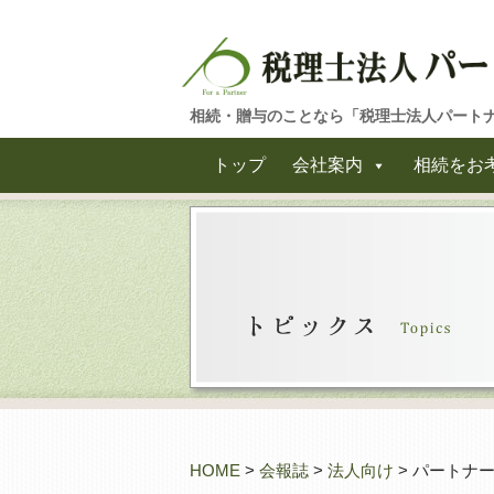
相続・贈与のことなら「税理士法人パート
トップ
会社案内
相続をお
HOME
>
会報誌
>
法人向け
> パートナー