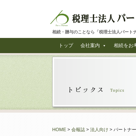
相続・贈与のことなら「税理士法人パート
トップ
会社案内
相続をお
HOME
>
会報誌
>
法人向け
> パートナー