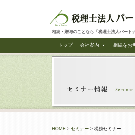
相続・贈与のことなら「税理士法人パート
トップ
会社案内
相続をお
HOME
>
セミナー
> 税務セミナー