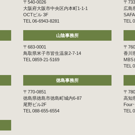
〒540-0026
〒733
大阪府大阪市中央区内本町1-1-1
広島県
OCTビル 3F
SAF
06-6943-8281
0
山陰事務所
〒683-0001
〒760
鳥取県米子市皆生温泉2-7-14
香川
0859-21-5169
MBS
0
徳島事務所
〒770-0851
〒780
徳島県徳島市徳島町城内6-87
高知
尾野ビル2F
Four
088-655-6554
0