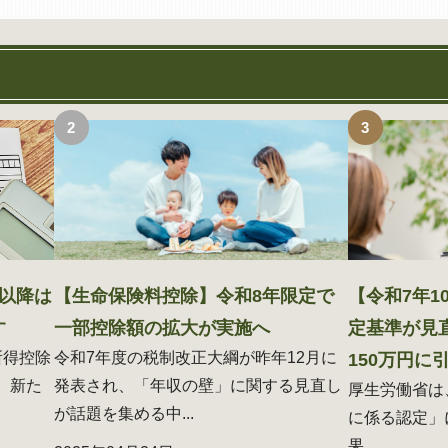
以降は
【生命保険料控除】令和8年限定で
【令和7年
す
一部控除額の拡大が実施へ
定基準が見直
所得控除
令和7年度の税制改正大綱が昨年12月に
150万円に
、新た
発表され、「年収の壁」に関する見直し
厚生労働省は
が話題を集める中...
に係る認定」
果...