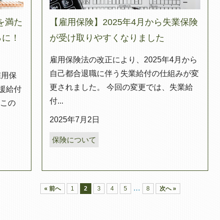
を満た
【雇用保険】2025年4月から失業保険
％に！
が受け取りやすくなりました
雇用保険法の改正により、2025年4月から
自己都合退職に伴う失業給付の仕組みが変
雇用保
更されました。 今回の変更では、失業給
援給付
付...
 この
2025年7月2日
保険について
…
« 前へ
1
2
3
4
5
8
次へ »