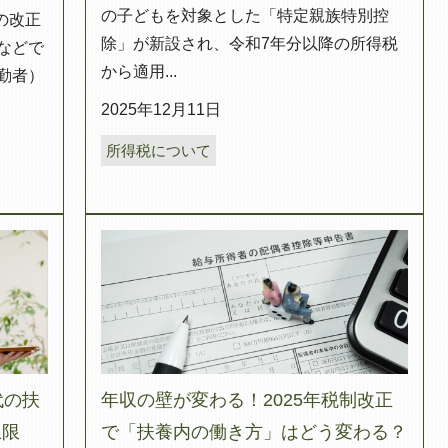
の子どもを対象とした「特定親族特別控
の改正
除」が新設され、令和7年分以降の所得税
などで
から適用...
勤者）
2025年12月11日
所得税について
代の扶
年収の壁が変わる！2025年税制改正
上限
で「扶養内の働き方」はどう変わる？